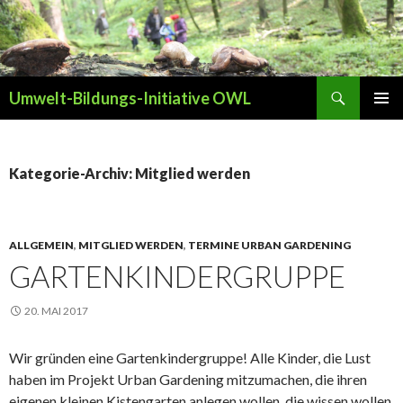
Suchen
Umwelt-Bildungs-Initiative OWL
ZUM INHALT SPRINGEN
PRIMÄR
MENÜ
Kategorie-Archiv: Mitglied werden
ALLGEMEIN
,
MITGLIED WERDEN
,
TERMINE URBAN GARDENING
GARTENKINDERGRUPPE
20. MAI 2017
Wir gründen eine Gartenkindergruppe! Alle Kinder, die Lust
haben im Projekt Urban Gardening mitzumachen, die ihren
eigenen kleinen Kistengarten anlegen wollen, die wissen wollen