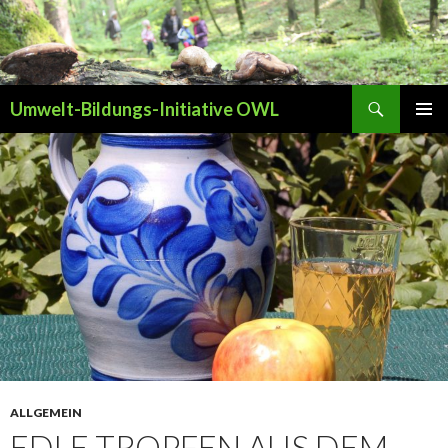
Suchen
Umwelt-Bildungs-Initiative OWL
ZUM INHALT SPRINGEN
PRIMÄR
MENÜ
ALLGEMEIN
EDLE TROPFEN AUS DEM