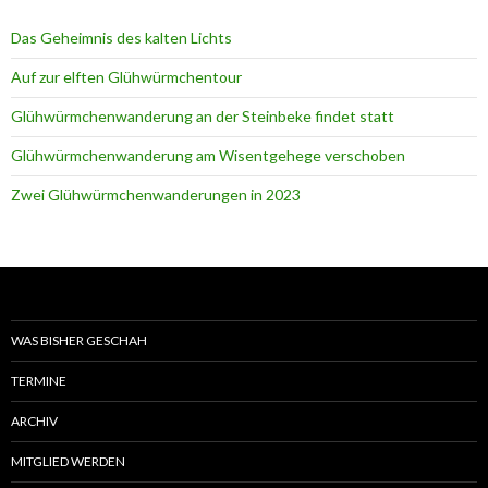
Das Geheimnis des kalten Lichts
Auf zur elften Glühwürmchentour
Glühwürmchenwanderung an der Steinbeke findet statt
Glühwürmchenwanderung am Wisentgehege verschoben
Zwei Glühwürmchenwanderungen in 2023
WAS BISHER GESCHAH
TERMINE
ARCHIV
MITGLIED WERDEN