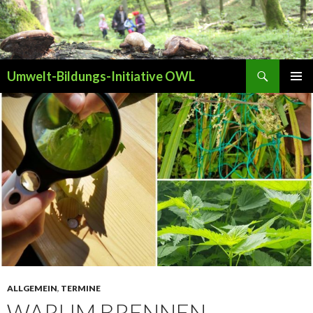
Suchen
Umwelt-Bildungs-Initiative OWL
ZUM INHALT SPRINGEN
PRIMÄR
MENÜ
ALLGEMEIN
,
TERMINE
WARUM BRENNEN