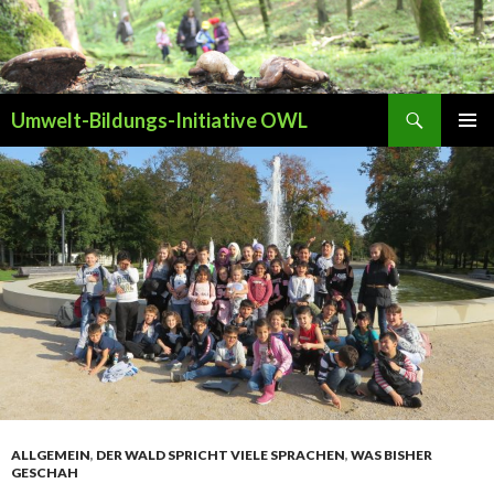
Suchen
Umwelt-Bildungs-Initiative OWL
ZUM INHALT SPRINGEN
PRIMÄR
MENÜ
ALLGEMEIN
,
DER WALD SPRICHT VIELE SPRACHEN
,
WAS BISHER
GESCHAH