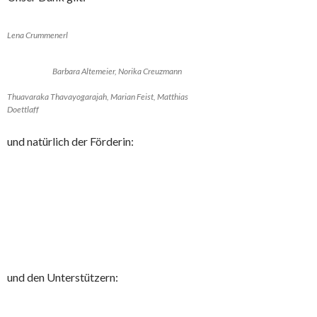
Lena Crummenerl
Barbara Altemeier, Norika Creuzmann
Thuavaraka Thavayogarajah, Marian Feist, Matthias
Doettlaff
und natürlich der Förderin:
und den Unterstützern: