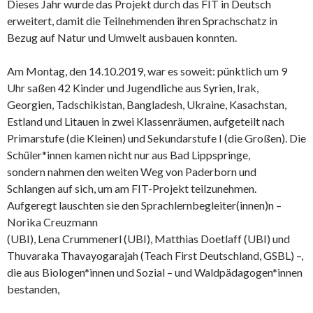
Dieses Jahr wurde das Projekt durch das FIT in Deutsch
erweitert, damit die Teilnehmenden ihren Sprachschatz in
Bezug auf Natur und Umwelt ausbauen konnten.
Am Montag, den 14.10.2019, war es soweit: pünktlich um 9
Uhr saßen 42 Kinder und Jugendliche aus Syrien, Irak,
Georgien, Tadschikistan, Bangladesh, Ukraine, Kasachstan,
Estland und Litauen in zwei Klassenräumen, aufgeteilt nach
Primarstufe (die Kleinen) und Sekundarstufe I (die Großen). Die
Schüler*innen kamen nicht nur aus Bad Lippspringe,
sondern nahmen den weiten Weg von Paderborn und
Schlangen auf sich, um am FIT-Projekt teilzunehmen.
Aufgeregt lauschten sie den Sprachlernbegleiter(innen)n –
Norika Creuzmann
(UBI), Lena Crummenerl (UBI), Matthias Doetlaff (UBI) und
Thuvaraka Thavayogarajah (Teach First Deutschland, GSBL) –,
die aus Biologen*innen und Sozial – und Waldpädagogen*innen
bestanden,